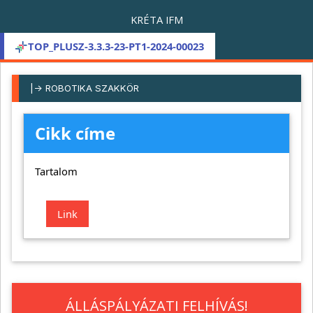
KRÉTA IFM
TOP_PLUSZ-3.3.3-23-PT1-2024-00023
|-> ROBOTIKA SZAKKÖR
Cikk címe
Tartalom
Link
ÁLLÁSPÁLYÁZATI FELHÍVÁS!