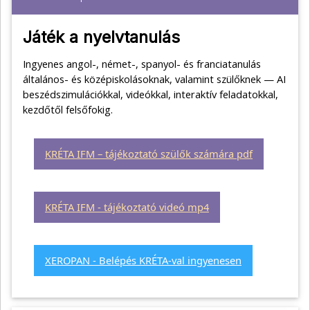
Játék a nyelvtanulás
Ingyenes angol-, német-, spanyol- és franciatanulás
általános- és középiskolásoknak, valamint szülőknek — AI
beszédszimulációkkal, videókkal, interaktív feladatokkal,
kezdőtől felsőfokig.
KRÉTA IFM – tájékoztató szülők számára pdf
KRÉTA IFM - tájékoztató videó mp4
XEROPAN - Belépés KRÉTA-val ingyenesen