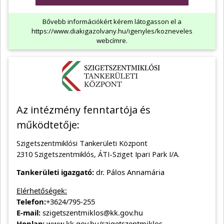
Bővebb információkért kérem látogasson el a
https://www.diakigazolvany.hu/igenyles/kozneveles
webcímre.
Az intézmény fenntartója és
működtetője:
Szigetszentmiklósi Tankerületi Központ
2310 Szigetszentmiklós, ÁTI-Sziget Ipari Park I/A.
Tankerületi igazgató:
dr. Pálos Annamária
Elérhetőségek:
Telefon:
+3624/795-255
E-mail:
szigetszentmiklos@kk.gov.hu
Honlap:
www.kk.gov.hu/szigetszentmiklos