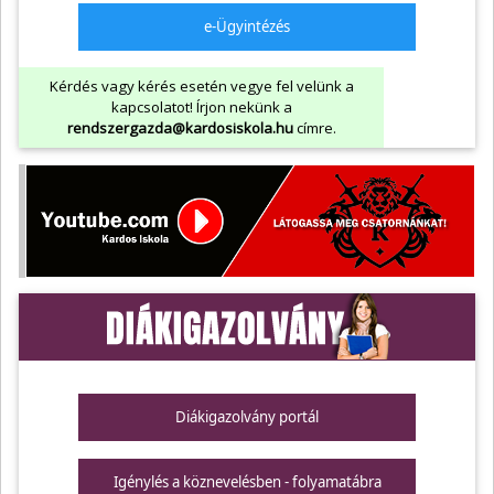
e-Ügyintézés
Kérdés vagy kérés esetén vegye fel velünk a
kapcsolatot! Írjon nekünk a
rendszergazda@kardosiskola.hu
címre.
Diákigazolvány portál
Igénylés a köznevelésben - folyamatábra