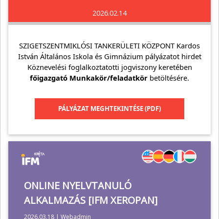
2026.02.14
SZIGETSZENTMIKLÓSI TANKERÜLETI KÖZPONT Kardos
István Általános Iskola és Gimnázium pályázatot hirdet
Köznevelési foglalkoztatotti jogviszony keretében
főigazgató Munkakör/feladatkör
betöltésére.
PÁLYÁZAT MEGHTEKINTÉSE (PDF)
ONLINE NYELVTANULÓ
ALKALMAZÁS [IFM XEROPAN]
2026.03.18 | Webadmin