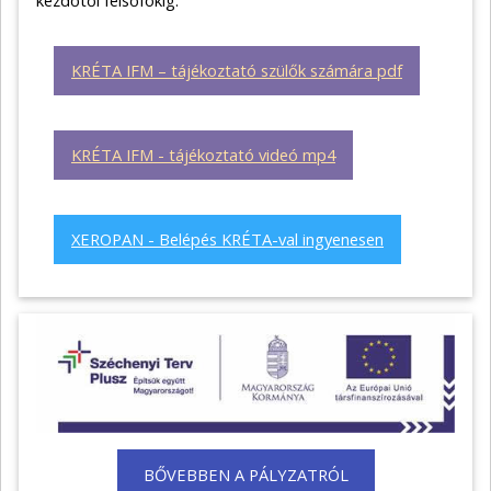
KRÉTA IFM – tájékoztató szülők számára pdf
KRÉTA IFM - tájékoztató videó mp4
XEROPAN - Belépés KRÉTA-val ingyenesen
BŐVEBBEN A PÁLYZATRÓL