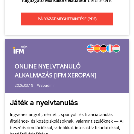
főigazgató Munkakör/feladatkör
betöltésére.
PÁLYÁZAT MEGHTEKINTÉSE (PDF)
ONLINE NYELVTANULÓ
ALKALMAZÁS [IFM XEROPAN]
2026.03.18 | Webadmin
Játék a nyelvtanulás
Ingyenes angol-, német-, spanyol- és franciatanulás
általános- és középiskolásoknak, valamint szülőknek — AI
beszédszimulációkkal, videókkal, interaktív feladatokkal,
kezdőtől felsőfokig.