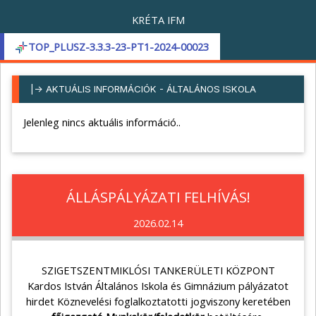
KRÉTA IFM
TOP_PLUSZ-3.3.3-23-PT1-2024-00023
|-> AKTUÁLIS INFORMÁCIÓK - ÁLTALÁNOS ISKOLA
Jelenleg nincs aktuális információ..
ÁLLÁSPÁLYÁZATI FELHÍVÁS!
2026.02.14
SZIGETSZENTMIKLÓSI TANKERÜLETI KÖZPONT
Kardos István Általános Iskola és Gimnázium pályázatot
hirdet Köznevelési foglalkoztatotti jogviszony keretében