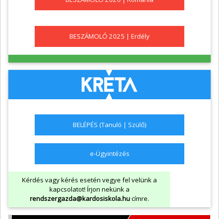
BESZÁMOLÓ 2025 | Erdély
BELÉPÉS (Tanuló | Szülő)
e-Ügyintézés
Kérdés vagy kérés esetén vegye fel velünk a
kapcsolatot! Írjon nekünk a
rendszergazda@kardosiskola.hu
címre.