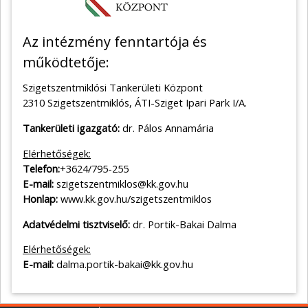
Az intézmény fenntartója és
működtetője:
Szigetszentmiklósi Tankerületi Központ
2310 Szigetszentmiklós, ÁTI-Sziget Ipari Park I/A.
Tankerületi igazgató:
dr. Pálos Annamária
Elérhetőségek:
Telefon:
+3624/795-255
E-mail:
szigetszentmiklos@kk.gov.hu
Honlap:
www.kk.gov.hu/szigetszentmiklos
Adatvédelmi tisztviselő:
dr. Portik-Bakai Dalma
Elérhetőségek:
E-mail:
dalma.portik-bakai@kk.gov.hu